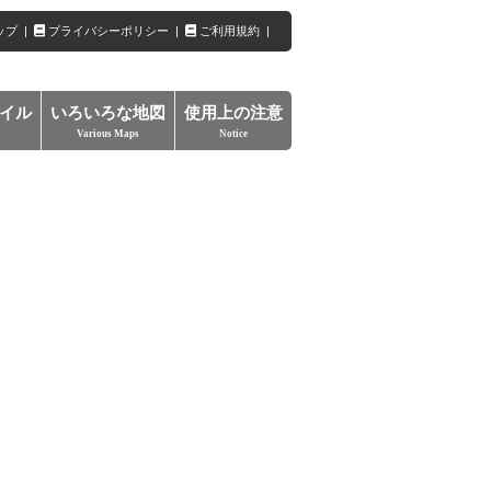
ップ
|
プライバシーポリシー
|
ご利用規約
|
イル
いろいろな地図
使用上の注意
Various Maps
Notice