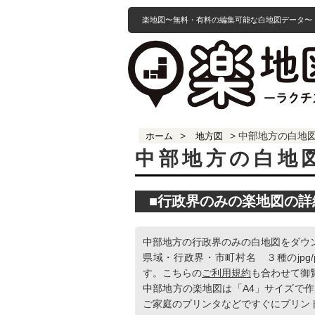
楽地図〜無料・有料の編集可能な白地図データ〜
>
>
中部地方の白地
ホーム
地方図
中部地方の白地
■行政界のみの楽地図の詳
中部地方の行政界のみの白地図をダウ
県域・行政界・市町村名 ３種のjpg
す。こちらの
ご利用規約
も合わせて御
中部地方の楽地図は「A4」サイズで
ご家庭のプリンタなどですぐにプリン