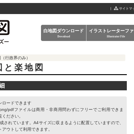
|
サイトマ
白地図ダウンロード
イラストレーターファ
Download
Illustrator File
図（行政界のみ）
図と楽地図
細
ンロードできます
/png/pdfファイルは商用・非商用問わずにフリーでご利用できま
覧ください。
作成されています。A4サイズに収まるように配置していますので、
トアウトして利用できます。