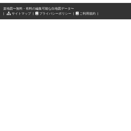
楽地図〜無料・有料の編集可能な白地図データ〜
|
サイトマップ
|
プライバシーポリシー
|
ご利用規約
|