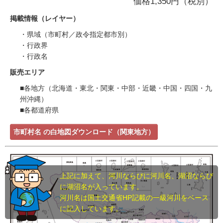
価格1,350円（税別）
掲載情報（レイヤー）
・県域（市町村／政令指定都市別）
・行政界
・行政名
販売エリア
■各地方（北海道・東北・関東・中部・近畿・中国・四国・九
州沖縄）
■各都道府県
市町村名 の白地図ダウンロード（関東地方）
上記に加えて、河川ならびに河川名、湖沼ならび
に湖沼名が入っています。
河川名は国土交通省HP記載の一級河川をベース
に記入しています。