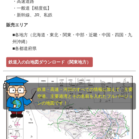
・高速道路
・一般道【精度低】
・新幹線、JR、私鉄
販売エリア
■各地方（北海道・東北・関東・中部・近畿・中国・四国・九
州沖縄）
■各都道府県
鉄道入の白地図ダウンロード（関東地方）
鉄道・高速・河川のすべての情報に加えて、主要
空港、主要港湾とその名前を入れたフルバージョ
ンの地図です！