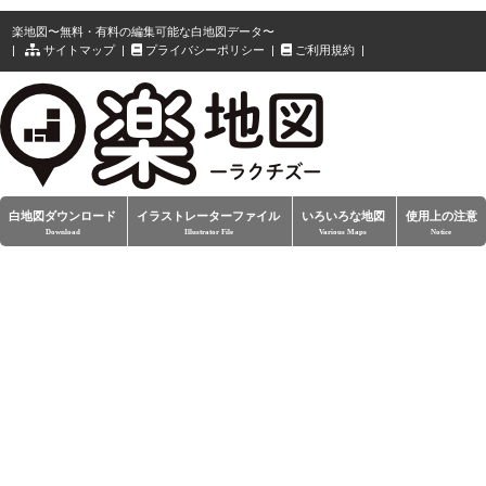
楽地図〜無料・有料の編集可能な白地図データ〜
|
サイトマップ
|
プライバシーポリシー
|
ご利用規約
|
白地図ダウンロード
イラストレーターファイル
いろいろな地図
使用上の注意
Download
Illustrator File
Various Maps
Notice